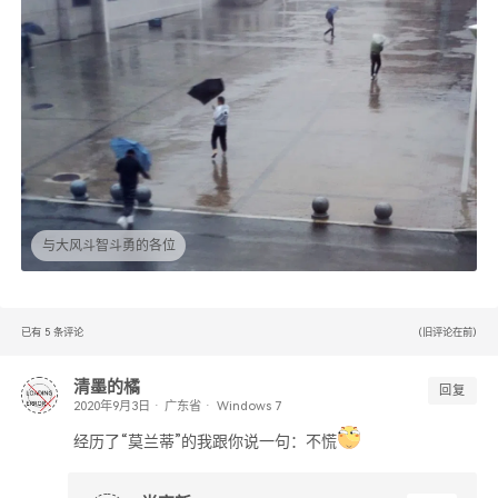
与大风斗智斗勇的各位
已有
5
条评论
(旧评论在前)
清墨的橘
回复
广东省
Windows 7
经历了“莫兰蒂”的我跟你说一句：不慌