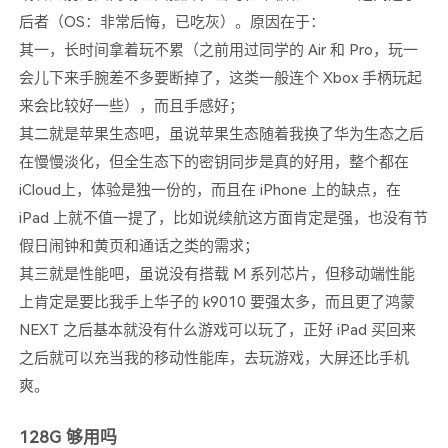
后者（OS：非常后悔，已吃灰）。原因在于：
其一，长时间拿着玩不累（之前用过同学的 Air 和 Pro，玩一
会儿下来手腕差不多要断掉了，这类一般连个 Xbox 手柄玩起
来会比较好一些），而且手感好；
其二就是苹果生态吧，虽说苹果生态随着我换了华为生态之后
在慢慢淡化，但全生态下的密钥同步是真的好用，整个都在
iCloud上，体验是独一份的，而且在 iPhone 上的缺点，在
iPad 上就不值一提了，比如说续航这方面肯定是强，也没有节
假日闹钟和黄页和通话之类的需求；
其三就是性能吧，虽说没有搭载 M 系列芯片，但移动端性能
上肯定是要比我手上华子的 k9010 要强太多，而且更了鸿蒙
NEXT 之后基本就没有什么游戏可以玩了，正好 iPad 买回来
之后就可以充当我的移动性能库，去玩游戏，大屏还比手机
爽。
128G 够用吗