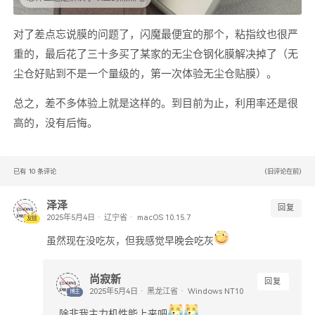
对了差点忘说膜的问题了，闪魔最便宜的那个，粘指纹也很严
重的，最后花了三十多买了某家的无尘仓钢化膜解决掉了（无
尘仓好贴到不是一个量级的，第一次体验无尘仓贴膜）。
总之，差不多体验上就是这样的。到目前为止，利用率还是很
高的，没有后悔。
已有
10
条评论
(旧评论在前)
泽泽
回复
辽宁省
macOS 10.15.7
友链
虽然现在没吃灰，但我感觉早晚会吃灰
尚寂新
回复
黑龙江省
Windows NT10
博主
除非我主力机性能上来吧