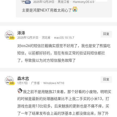
黑龙江省
HarmonyOS 6.0
博主
主要是鸿蒙NEXT用着太闹心了
泽泽
回复
河北省
macOS 10.15.7
友链
对ios26的短信拦截确实感觉不好用了，我也是安了熊猫吃
短信，以前都好好的，现在有些正常的验证码短信都拦
了，导致我以为对方短信服务故障了
森木志
回复
广东省
Windows NT10
友链
我之前不是用魅族21来着，那个好看的小废物，明明买
的时候是最新的处理器结果比不上我二手买的小米13，打
游戏也是用13比较多，后来魅族的更新也是不痛不痒，买
了一年了结果发布会上画的饼基本上都没做出来，除了外