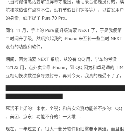
（当时微信电话要解锁屏幕才能接，通话录音也是没有的，续
航和散热也有点撑不住，没有节假日闹钟等等），以首发用户
的身份，线下提了 Pura 70 Pro。
同年 11 月，手上的 Pura 能升级鸿蒙 NEXT 了，于是我便第
二时间升了级，然后捡起我的 iPhone 来互补一些当时 NEXT
没有的功能和软件。
期间，因为鸿蒙 NEXT 系统，从没有 QQ 用，学车约考没
12123 用，点外卖全靠 iPhone，到 QQ 因为和卓易通的 TIM
互相切换次数过多导致封号，再到今天，我真的是受不了了。
（又让我想起了鸿蒙 NEXT 因为当时没有什么游戏可玩，下了
个开心消消乐玩到吐的故事）
死活不上架的：米家，个税；和首次公测功能差不多的：QQ
、美团、京东；功能不齐的：一大堆......
现在，一年过去了，很大一部分软件仍旧需要卓易通，而且很