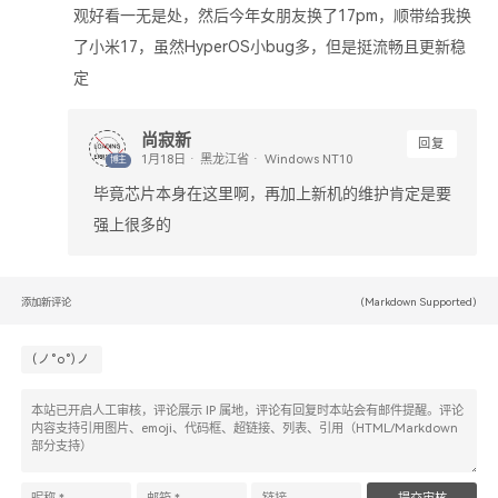
观好看一无是处，然后今年女朋友换了17pm，顺带给我换
了小米17，虽然HyperOS小bug多，但是挺流畅且更新稳
定
尚寂新
回复
黑龙江省
Windows NT10
博主
毕竟芯片本身在这里啊，再加上新机的维护肯定是要
强上很多的
(Markdown Supported)
添加新评论
(ノ°ο°)ノ