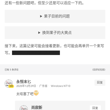
还有一些新问题吧，但至少还是可以适应一下的。
果子目前的问题
换到果子的大爽点
接下来，这篇记录可能会接着更新，也可能会再单开一个来写
写。
（虽说大概率应该是咕咕咕）
已有
5
条评论
(旧评论在前)
永恒末匕
回复
广东省
Windows NT10
友链
太哇塞了吧
尚寂新
回复