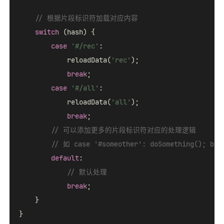
// 根据片段标识符加载对应内容
switch
 (hash) {

case
'#/rec'
:

            reloadData(
'rec'
);

break
;

case
'#/all'
:

            reloadData(
'all'
);

break
;

// 可以添加更多的片段标识符对应的处理逻辑
// 如 case '#someother': doSomething(); bre
default
:

// 默认处理
break
;

    }

}