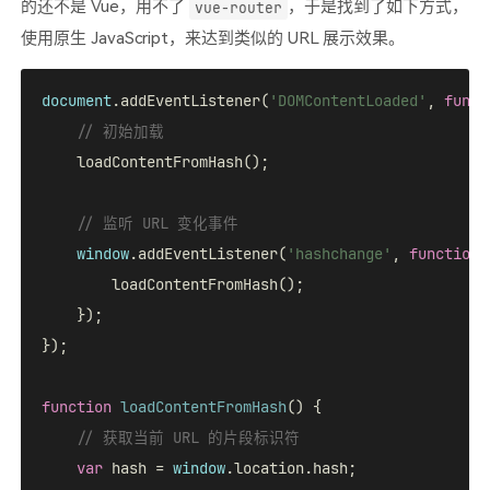
的还不是 Vue，用不了
，于是找到了如下方式，
vue-router
使用原生 JavaScript，来达到类似的 URL 展示效果。
document
.addEventListener(
'DOMContentLoaded'
, 
funct
// 初始加载
    loadContentFromHash();

// 监听 URL 变化事件
window
.addEventListener(
'hashchange'
, 
function
 
        loadContentFromHash();

    });

});

function
loadContentFromHash
(
) 
{

// 获取当前 URL 的片段标识符
var
 hash = 
window
.location.hash;
