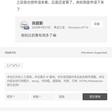
之前我也想申请来着，后面还是算了，商标倒是申请下来
了
尚寂新
回复
黑龙江省
Windows NT10
博主
商标比软著有用多了😂
(Markdown Supported)
添加新评论
(ノ°ο°)ノ
提交审核