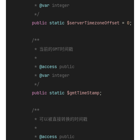
         * 
@var
 integer

         */
public
static
$serverTimezoneOffset
 = 
0
;

/**

         * 当前的GMT时间戳

         *

         * 
@access
 public

         * 
@var
 integer

         */
public
static
$gmtTimeStamp
;

/**

         * 可以被直接转换的时间戳

         *

         * 
@access
 public
