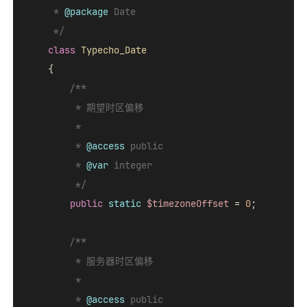
     * 
@package
 Date

     */
class
Typecho_Date
{

/**

         * 期望时区偏移

         *

         * 
@access
 public

         * 
@var
 integer

         */
public
static
$timezoneOffset
 = 
0
;

/**

         * 服务器时区偏移

         *

         * 
@access
 public
