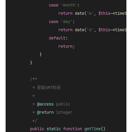
case
'month'
:

return
 date(
'm'
, 
$this
->timeStam
case
'day'
:

return
 date(
'd'
, 
$this
->timeStam
default
:

return
;

            }

        }

/**

         * 获取GMT时间

         *

         * 
@access
 public

         * 
@return
 integer

         */
public
static
function
gmtTime
(
)
