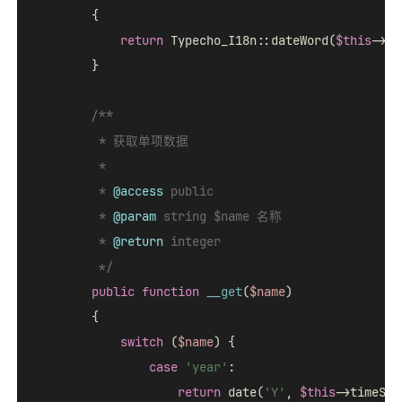
{

return
 Typecho_I18n::dateWord(
$this
->ti
        }

/**

         * 获取单项数据

         *

         * 
@access
 public

         * 
@param
 string $name 名称

         * 
@return
 integer

         */
public
function
__get
(
$name
)

{

switch
 (
$name
) {

case
'year'
:

return
 date(
'Y'
, 
$this
->timeStam