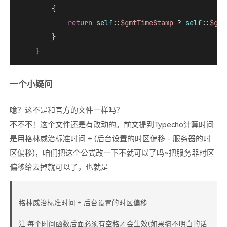
{

return
self
::
$gmtTimeStamp
 ? 
self
::
$gmt
        }

一个小疑问
噫？这不是和官方的文件一样吗？
不不不！这个文件还是有改动的。前文提到Typecho计算时间
是用格林威治标准时间 + (后台设置的时区偏移 - 服务器的时
区偏移)，咱们把这个公式改一下不就可以了吗~把服务器时区
偏移给去掉就可以了，也就是
格林威治标准时间 + 后台设置的时区偏移
注:每个时间函数后面必须有空格才会生效(如果搞不明白的话