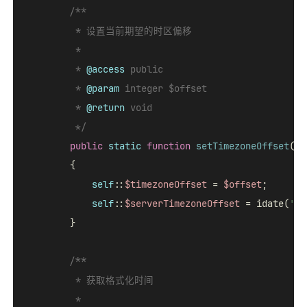
/**

         * 设置当前期望的时区偏移

         *

         * 
@access
 public

         * 
@param
 integer $offset

         * 
@return
 void

         */
public
static
function
setTimezoneOffset
(
$o
{

self
::
$timezoneOffset
 = 
$offset
;

self
::
$serverTimezoneOffset
 = idate(
'Z'
        }

/**

         * 获取格式化时间

         *
