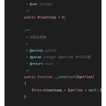
         * 
@var
 integer

         */
public
$timeStamp
 = 
0
;

/**

         * 初始化参数

         *

         * 
@access
 public

         * 
@param
 integer $gmtTime GMT时间戳

         * 
@return
 void

         */
public
function
__construct
(
$gmtTime
)

{

$this
->timeStamp = 
$gmtTime
 + 
self
::
$ti
        }
