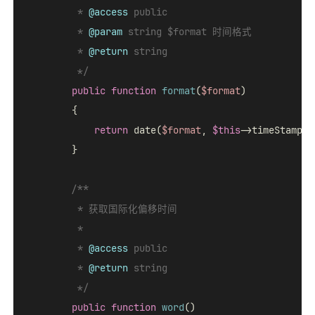
         * 
@access
 public

         * 
@param
 string $format 时间格式

         * 
@return
 string

         */
public
function
format
(
$format
)

{

return
 date(
$format
, 
$this
->timeStamp);

        }

/**

         * 获取国际化偏移时间

         *

         * 
@access
 public

         * 
@return
 string

         */
public
function
word
(
)
