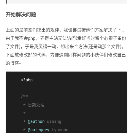
开始解决问题
上面的是前辈们找出的规律，我也尝试按他们方案解决了下...
由于我不会php，弄得主站无法访问(幸好当时留个心眼子备份
了文件)，于是我灵稽一动，想出来个方法(还是动那个文件)。
下面放修改好的代码，方便遇到同样问题的小伙伴们修改自己
的博客~
<?php
/**

     * 日期处理

     *

     * 
@author
 qining

     * 
@category
 typecho
