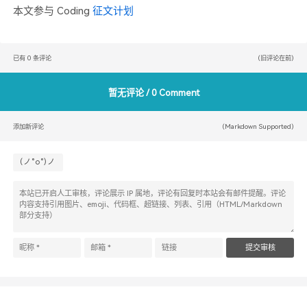
本文参与 Coding
征文计划
已有
0
条评论
(旧评论在前)
暂无评论 / 0 Comment
(Markdown Supported)
添加新评论
(ノ°ο°)ノ
提交审核