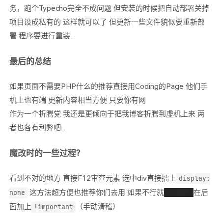
务，跑个Typecho完全不成问题 但安装的时候把自动部署关掉
项目设成私有的 这样就可以了 但更新一些文件貌似要重新部
署 程序要进行重装...
最后的总结
如果页面不需要PHP什么的推荐直接用Coding的Page 他们手
机上也有端 更新内容相当方便 只要你有网
作为一个折腾党 我还是更倾向于把我博客折腾到虚机上来 两
者也各有利弊吧...
魔改时的一些过程?
看到不对的地方 直接F12审查元素 选中div直接擂上
display:
这方法超方便也推荐你们去用 如果不行就
再来一发
在后
none
面加上
（手动滑稽）
!important