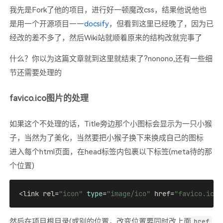
我先是Fork了他的项目，进行好一顿魔改css，结果他说他也
是用一个开源项目——
docsify
，但看到这里已经晚了，因为已
经改的差不多了，然后Wiki站就顺着原来的结构改就完事了
什么？你以为这篇文章就到这里就结束了?nonono,还有一些细
节还需要处理的
favico.ico图片的处理
如果这个不处理的话，Title旁边那个小图标会显示为一只小猴
子，当然为了美化，当然要把小猴子换下来换成自己的图标
进入每个html页面，在head标签内包裹以下标签(meta待的那
个位置)
<link rel=
"icon"
type
=
"image/ico"
 href=
"favico.ico"
然后在项目根目录(或别的位置，改变位置要同时改上面
href