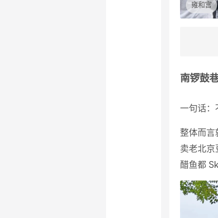
雍和宫
南锣鼓
一句话：
整体而言
卖老北京
醋鱼都 