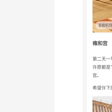
首都机
雍和宫
第二天一
许愿都是
宫。
希望许下