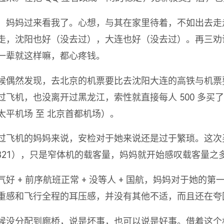
，妈妈过来看我了。心想，与其在家里待着，不如出去走
走，沈阳也好（没去过），大连也好（没去过）。再三劝
一辈就这样嘛，都心疼钱。
候偶然发现，去北京的机票要比去沈阳大连的高铁与机票
过飞机，也没离开过黑龙江，索性就直接每人 500 多买
太平机场 至 北京首都机场）。
过飞机的妈妈来说，安检对于她来说还是过于繁琐。这次
A321），只是窄体机的载客量，妈妈就开始感叹载客量之
气好 + 前序航班正常 + 没等人 + 国航，妈妈对于她的
重感和飞行全程的耳压感，并没有其他不适，而且还在夸
候没分配到廊桥，说是坏事，也可以说是好事。借着这个