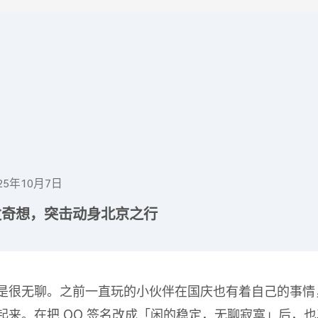
发奇想，突击动身北京之行
是很无聊。之前一直玩的小伙伴在国庆也有着自己的事情
起来。在把 QQ 签名改成「闲的稳定，无聊寂寞」后，