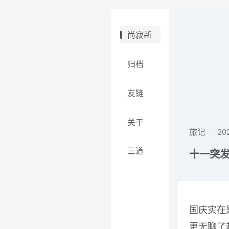
尚寂新
归档
友链
关于
旅记
三道
十一突
国庆实在
更无聊了