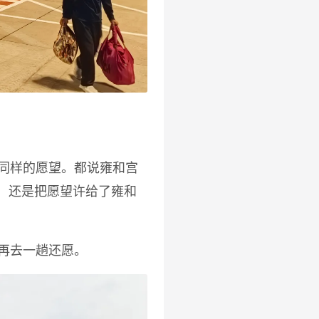
同样的愿望。都说雍和宫
了，还是把愿望许给了雍和
再去一趟还愿。