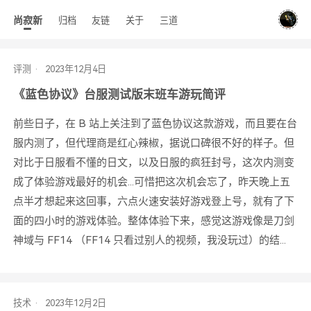
尚寂新
归档
友链
关于
三道
评测
《蓝色协议》台服测试版末班车游玩简评
前些日子，在 B 站上关注到了蓝色协议这款游戏，而且要在台
服内测了，但代理商是红心辣椒，据说口碑很不好的样子。但
对比于日服看不懂的日文，以及日服的疯狂封号，这次内测变
成了体验游戏最好的机会...可惜把这次机会忘了，昨天晚上五
点半才想起来这回事，六点火速安装好游戏登上号，就有了下
面的四小时的游戏体验。整体体验下来，感觉这游戏像是刀剑
神域与 FF14 （FF14 只看过别人的视频，我没玩过）的结...
技术