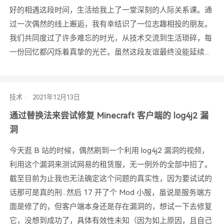
好的相遇这段时间，生活给我上了一堂深刻的人际关系课。通
过一次偶然的线上邂逅，我有幸结识了一位志趣相投的朋友。
我们共同度过了许多难忘的时光，从技术交流到生活琐碎，每
一份回忆都闪烁着真挚的光芒。虽然这段友谊最终没能延续...
技术
通过替换法来尝试修复 Minecraft 客户端的 log4j2 漏
洞
今天逛 B 站的时候，偶然刷到一个利用 log4j2 漏洞的视频，
利用这个漏洞来测试网易的租赁服，无一例外的全部中招了。
截至目前为止我也无法确定这个问题的真实性，因为要试试的
话那可是真的刑...然后 17 开了个 Mod 小服，虽说是服务端方
面是修了的，但客户端本身还是存在漏洞的，想试一下去修复
它，没想到成功了，具体有效性未知（因为如上原因，且自己